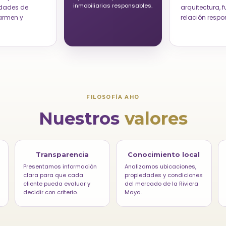
inmobiliarias responsables.
idades de
arquitectura, 
Carmen y
relación respo
FILOSOFÍA AHO
Nuestros
valores
Transparencia
Conocimiento local
Presentamos información
Analizamos ubicaciones,
clara para que cada
propiedades y condiciones
cliente pueda evaluar y
del mercado de la Riviera
decidir con criterio.
Maya.