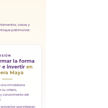
tamentos, casas y
nfoque patrimonial.
ISIÓN
rmar la forma
r e invertir
en
iera Maya
una inmobiliaria
su criterio,
 y conocimiento del
.
 proyectos que integran