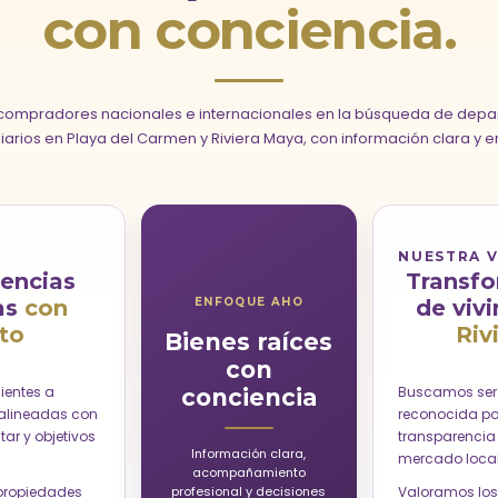
con conciencia.
mpradores nacionales e internacionales en la búsqueda de depar
liarios en Playa del Carmen y Riviera Maya, con información clara y e
NUESTRA V
iencias
Transfo
ENFOQUE AHO
as
con
de vivi
to
Riv
Bienes raíces
con
ientes a
Buscamos ser 
conciencia
 alineadas con
reconocida por 
ar y objetivos
transparencia
Información clara,
mercado local
acompañamiento
profesional y decisiones
propiedades
Valoramos los