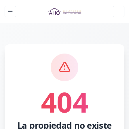
Toggle navigation menu
Toggl
404
La propiedad no existe